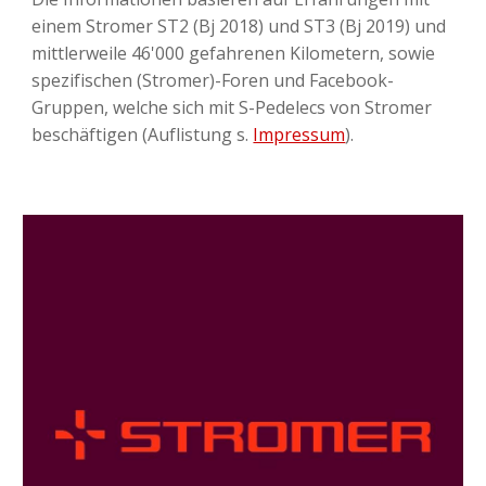
einem Stromer ST2 (Bj 2018) und ST3 (Bj 2019) und
mittlerweile 46'000 gefahrenen Kilometern, sowie
spezifischen (Stromer)-Foren und Facebook-
Gruppen, welche sich mit S-Pedelecs von Stromer
beschäftigen (Auflistung s.
Impressum
).